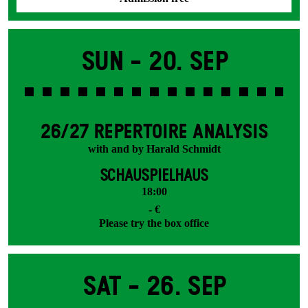
Sun -
20. Sep
26/27 REPERTOIRE ANALYSIS
with and by Harald Schmidt
SCHAUSPIELHAUS
18:00
- €
Please try the box office
Sat -
26. Sep