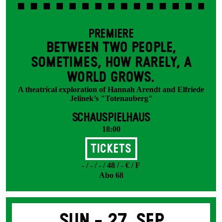
PREMIERE
BETWEEN TWO PEOPLE,
SOMETIMES, HOW RARELY, A
WORLD GROWS.
A theatrical exploration of Hannah Arendt and Elfriede
Jelinek’s "Totenauberg"
SCHAUSPIELHAUS
18:00
Tickets
- / - / - / 48 / - € / F
Abo 68
Sun -
27. Sep