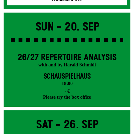
Sun -
20. Sep
26/27 REPERTOIRE ANALYSIS
with and by Harald Schmidt
SCHAUSPIELHAUS
18:00
- €
Please try the box office
Sat -
26. Sep