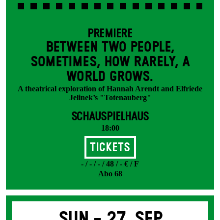
PREMIERE
BETWEEN TWO PEOPLE,
SOMETIMES, HOW RARELY, A
WORLD GROWS.
A theatrical exploration of Hannah Arendt and Elfriede
Jelinek’s "Totenauberg"
SCHAUSPIELHAUS
18:00
Tickets
- / - / - / 48 / - € / F
Abo 68
Sun -
27. Sep