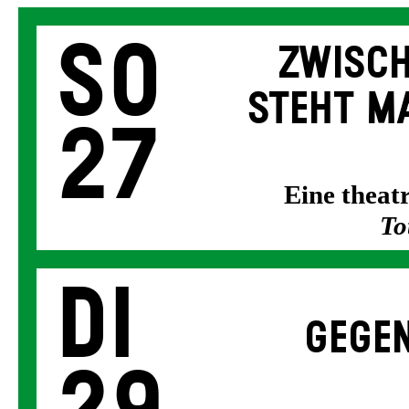
So
ZWISCH
STEHT MA
27
Eine thea
To
Di
GEGEN