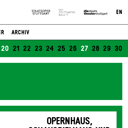
EN
er
Archiv
20
21
22
23
24
25
26
27
28
29
30
OPERNHAUS,