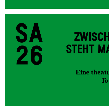
Sa
ZWISCH
26
STEHT MA
Eine thea
To