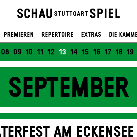
Premieren
Repertoire
Extras
Die Kamm
08
09
10
11
12
13
14
15
16
17
18
19
SEPTEMBER
TERFEST AM ECKENSEE