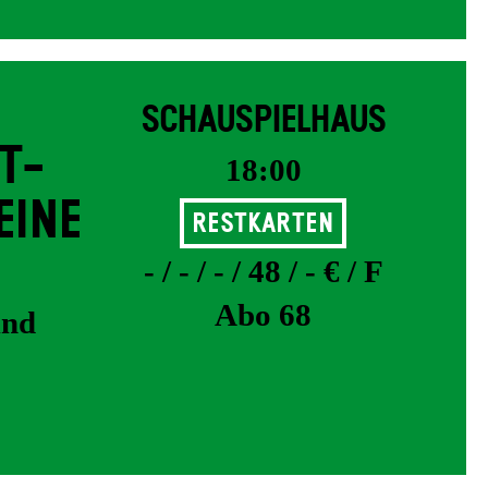
SCHAUSPIELHAUS
T­
18:00
EINE
Restkarten
- / - / - / 48 / - € / F
Abo 68
und