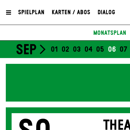
Spielplan
Karten / Abos
Dialog
Monatsplan
SEP
01
02
03
04
05
06
07
THEA