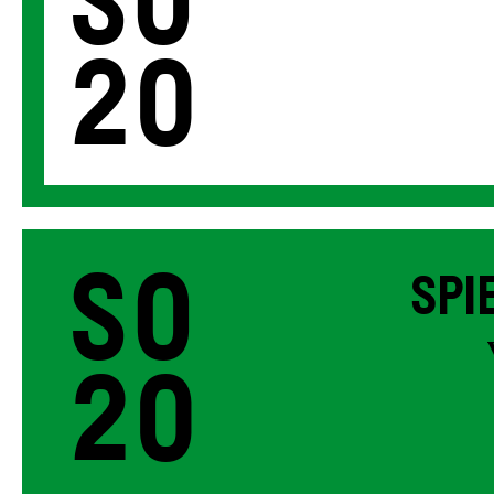
So
20
So
SPI
20