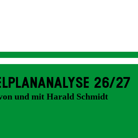
EL­PLAN­ANALYSE 26/27
von und mit Harald Schmidt