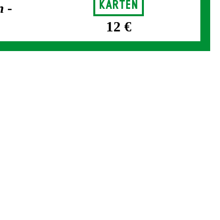
Karten
n
-
12 €