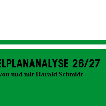
EL­PLAN­ANALYSE 26/27
von und mit Harald Schmidt