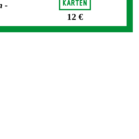
Karten
n
-
12 €