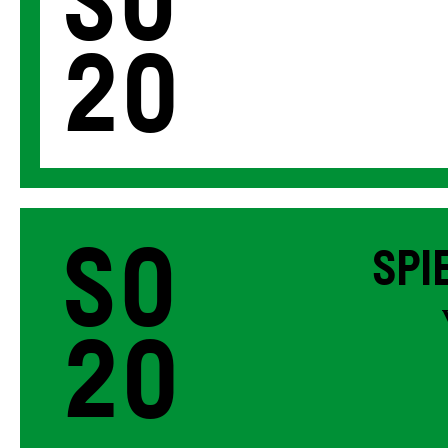
So
20
So
SPI
20