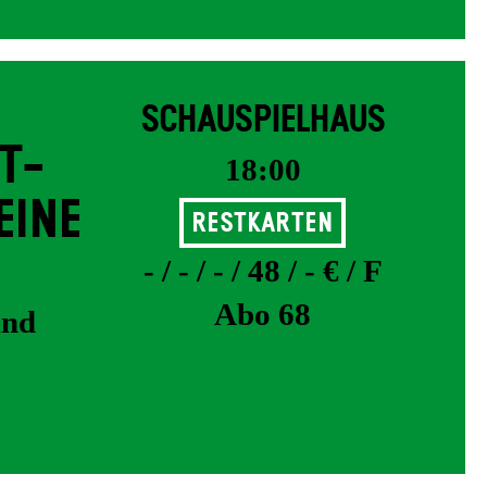
SCHAUSPIELHAUS
T­
18:00
EINE
Restkarten
- / - / - / 48 / - € / F
Abo 68
und