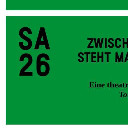
Sa
ZWISCH
26
STEHT MA
Eine thea
To