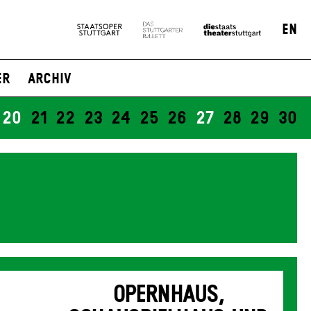
EN
er
Archiv
20
21
22
23
24
25
26
27
28
29
30
OPERNHAUS,