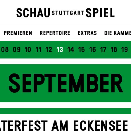
Premieren
Repertoire
Extras
Die Kamm
08
09
10
11
12
13
14
15
16
17
18
19
SEPTEMBER
TERFEST AM ECKENSEE