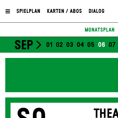
Spielplan
Karten / Abos
Dialog
Monatsplan
SEP
01
02
03
04
05
06
07
THEA