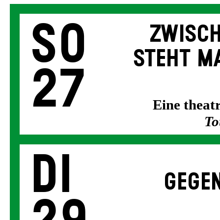
So
ZWISCH
STEHT MA
27
Eine thea
To
Di
GEGEN