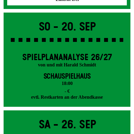
So -
20. Sep
SPIEL­PLAN­ANALYSE 26/27
von und mit Harald Schmidt
SCHAUSPIELHAUS
18:00
- €
evtl. Restkarten an der Abendkasse
Sa -
26. Sep