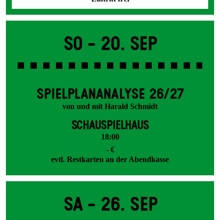
So -
20. Sep
SPIEL­PLAN­ANALYSE 26/27
von und mit Harald Schmidt
SCHAUSPIELHAUS
18:00
- €
evtl. Restkarten an der Abendkasse
Sa -
26. Sep