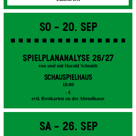
So -
20. Sep
SPIEL­PLAN­ANALYSE 26/27
von und mit Harald Schmidt
SCHAUSPIELHAUS
18:00
- €
evtl. Restkarten an der Abendkasse
Sa -
26. Sep