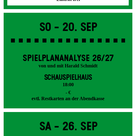
So -
20. Sep
SPIEL­PLAN­ANALYSE 26/27
von und mit Harald Schmidt
SCHAUSPIELHAUS
18:00
- €
evtl. Restkarten an der Abendkasse
Sa -
26. Sep