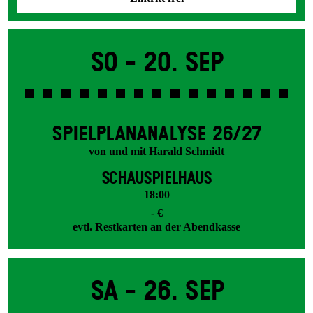
So -
20. Sep
SPIEL­PLAN­ANALYSE 26/27
von und mit Harald Schmidt
SCHAUSPIELHAUS
18:00
- €
evtl. Restkarten an der Abendkasse
Sa -
26. Sep