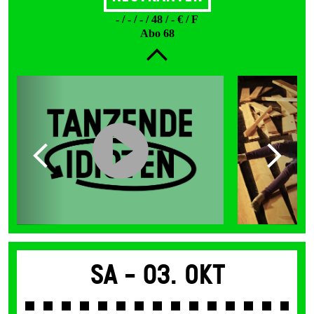
- / - / - / 48 / - € / F
Abo 68
Sa -
03. Okt