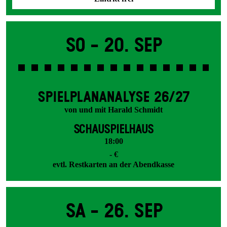
So -
20. Sep
SPIEL­PLAN­ANALYSE 26/27
von und mit Harald Schmidt
SCHAUSPIELHAUS
18:00
- €
evtl. Restkarten an der Abendkasse
Sa -
26. Sep