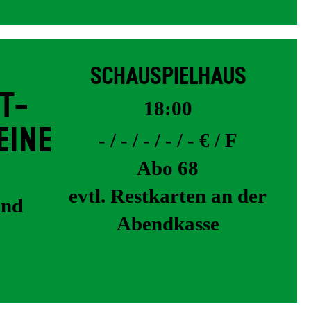
SCHAUSPIELHAUS
T­
18:00
EINE
- / - / - / - / - € / F
Abo 68
evtl. Restkarten an der
und
Abendkasse