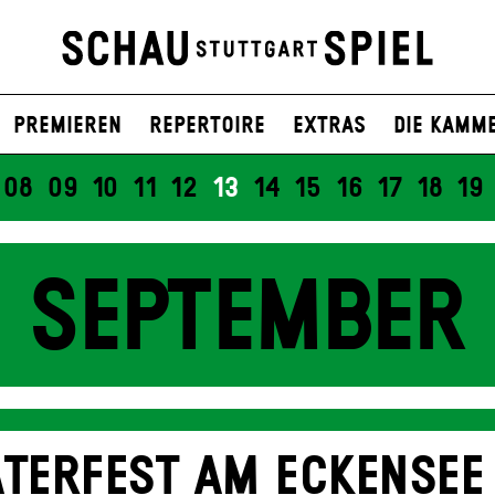
Premieren
Repertoire
Extras
Die Kamm
08
09
10
11
12
13
14
15
16
17
18
19
SEPTEMBER
TERFEST AM ECKENSEE