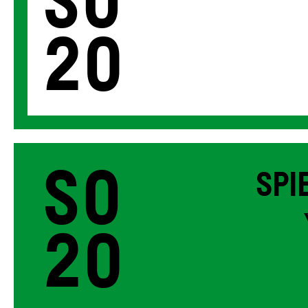
So
20
So
SPI
20