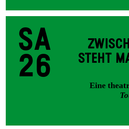
Sa
ZWISCH
26
STEHT MA
Eine thea
To