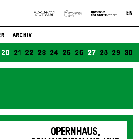
EN
er
Archiv
20
21
22
23
24
25
26
27
28
29
30
OPERNHAUS,