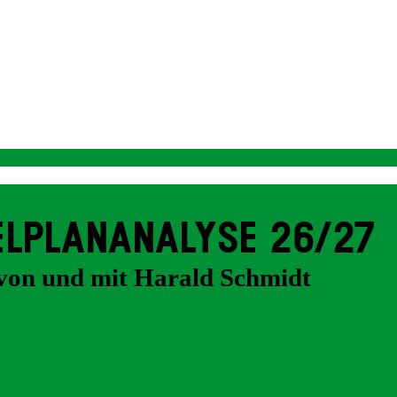
EL­PLAN­ANALYSE 26/27
von und mit Harald Schmidt