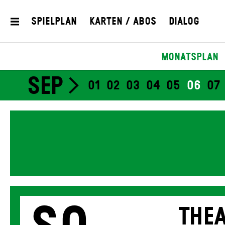
Spielplan
Karten / Abos
Dialog
Monatsplan
SEP
01
02
03
04
05
06
07
THEA