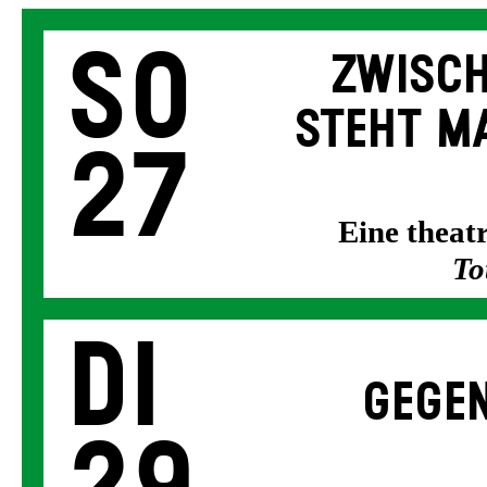
So
ZWISCH
STEHT MA
27
Eine thea
To
Di
GEGEN