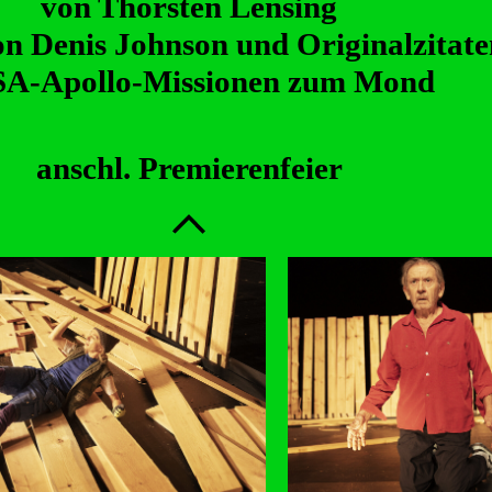
von Thorsten Lensing
on Denis Johnson und Originalzitate
A-Apollo-Missionen zum Mond
anschl. Premierenfeier