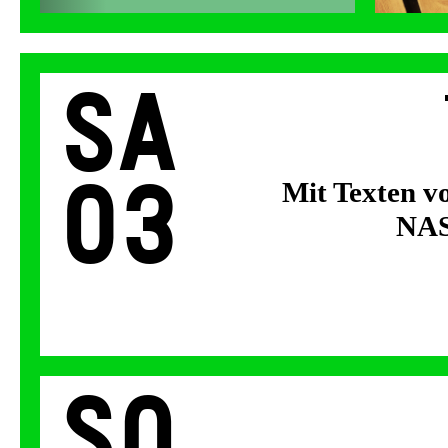
Sa
03
Mit Texten v
NAS
So