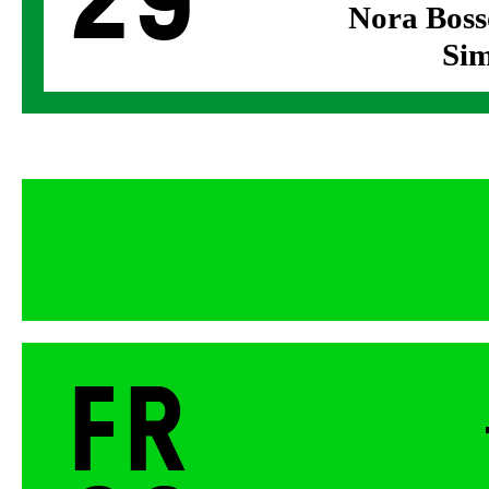
29
Nora Boss
Sim
Fr