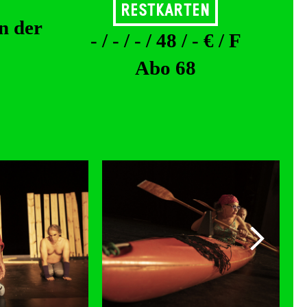
Restkarten
n der
- / - / - / 48 / - € / F
Abo 68