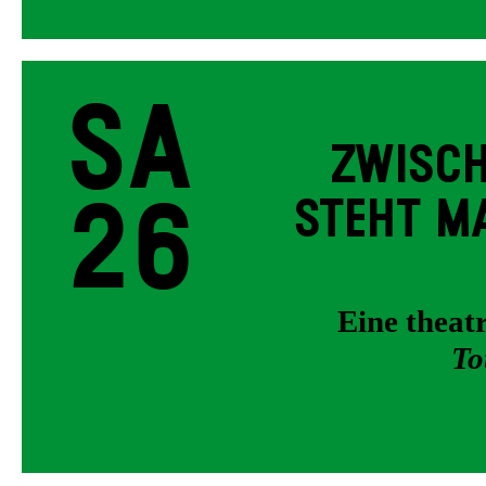
Sa
ZWISCH
26
STEHT MA
Eine thea
To