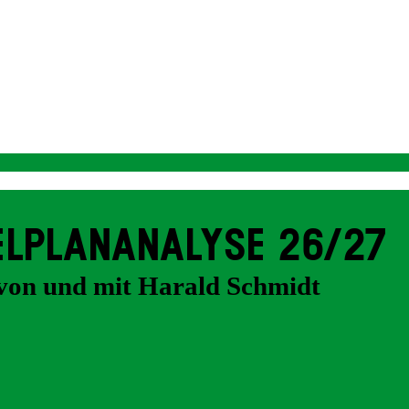
EL­PLAN­ANALYSE 26/27
von und mit Harald Schmidt