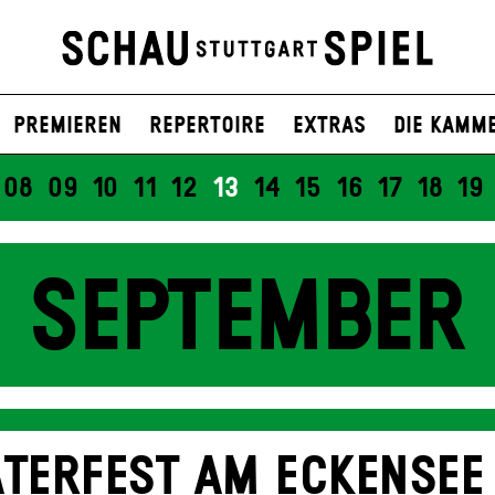
Premieren
Repertoire
Extras
Die Kamm
08
09
10
11
12
13
14
15
16
17
18
19
SEPTEMBER
TERFEST AM ECKENSEE