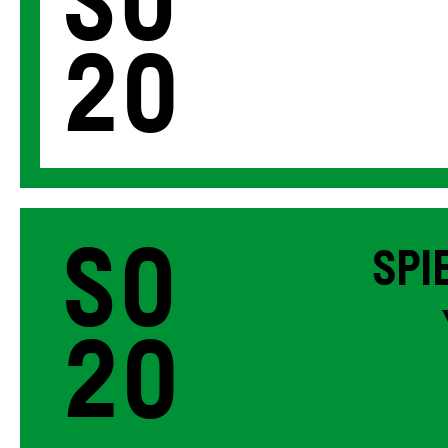
So
20
So
SPI
20