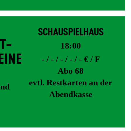
SCHAUSPIELHAUS
T­
18:00
EINE
- / - / - / - / - € / F
Abo 68
evtl. Restkarten an der
und
Abendkasse