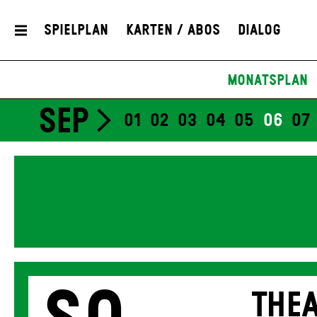
Spielplan
Karten / Abos
Dialog
Monatsplan
SEP
01
02
03
04
05
06
07
THEA