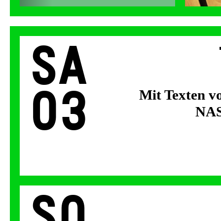
Sa
03
Mit Texten v
NAS
So