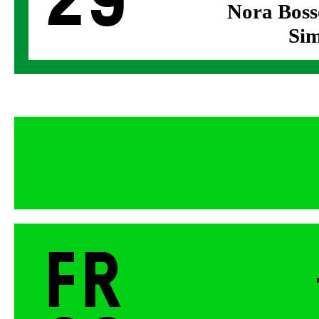
29
Nora Boss
Sim
Fr