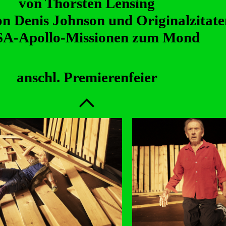
von Thorsten Lensing
on Denis Johnson und Originalzitate
A-Apollo-Missionen zum Mond
anschl. Premierenfeier