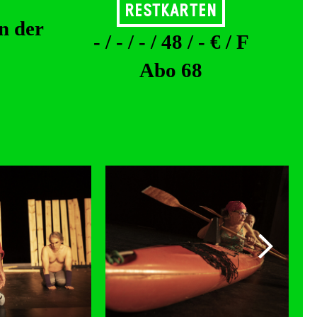
Restkarten
n der
- / - / - / 48 / - € / F
Abo 68