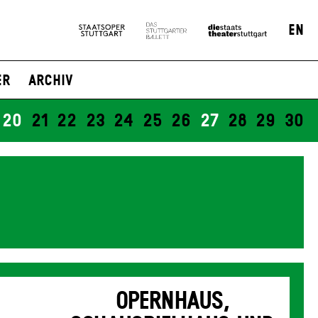
EN
er
Archiv
20
21
22
23
24
25
26
27
28
29
30
OPERNHAUS,