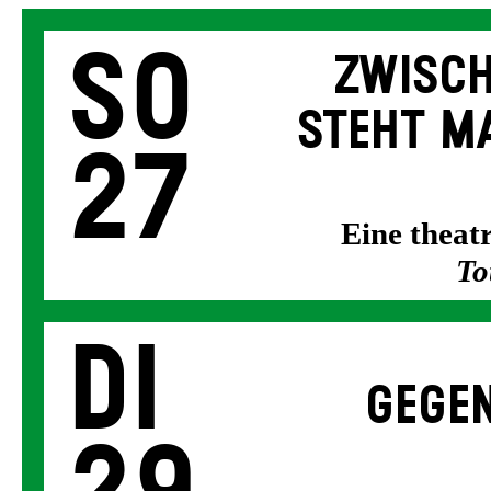
So
ZWISCH
STEHT MA
27
Eine thea
To
Di
GEGEN