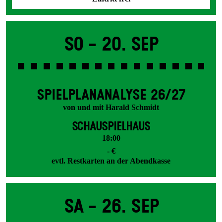
So -
20. Sep
SPIEL­PLAN­ANALYSE 26/27
von und mit Harald Schmidt
SCHAUSPIELHAUS
18:00
- €
evtl. Restkarten an der Abendkasse
Sa -
26. Sep