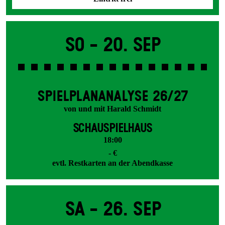
So -
20. Sep
SPIEL­PLAN­ANALYSE 26/27
von und mit Harald Schmidt
SCHAUSPIELHAUS
18:00
- €
evtl. Restkarten an der Abendkasse
Sa -
26. Sep