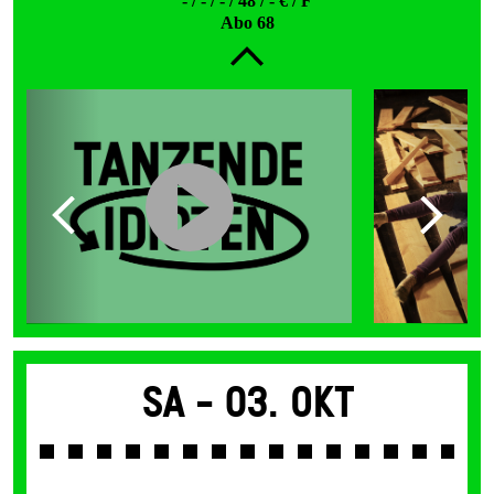
- / - / - / 48 / - € / F
Abo 68
Sa -
03. Okt