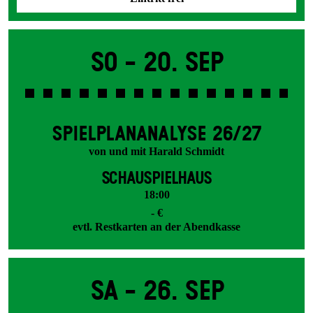
So -
20. Sep
SPIEL­PLAN­ANALYSE 26/27
von und mit Harald Schmidt
SCHAUSPIELHAUS
18:00
- €
evtl. Restkarten an der Abendkasse
Sa -
26. Sep