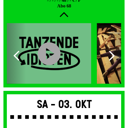
- / - / - / 48 / - € / F
Abo 68
Sa -
03. Okt