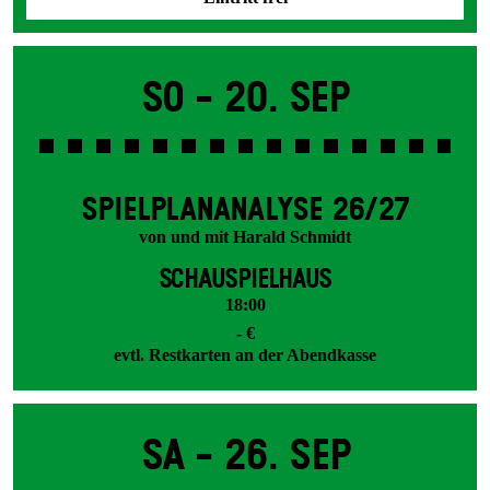
So -
20. Sep
SPIEL­PLAN­ANALYSE 26/27
von und mit Harald Schmidt
SCHAUSPIELHAUS
18:00
- €
evtl. Restkarten an der Abendkasse
Sa -
26. Sep