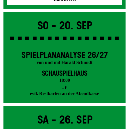
So -
20. Sep
SPIEL­PLAN­ANALYSE 26/27
von und mit Harald Schmidt
SCHAUSPIELHAUS
18:00
- €
evtl. Restkarten an der Abendkasse
Sa -
26. Sep