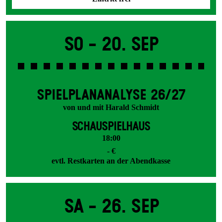
So -
20. Sep
SPIEL­PLAN­ANALYSE 26/27
von und mit Harald Schmidt
SCHAUSPIELHAUS
18:00
- €
evtl. Restkarten an der Abendkasse
Sa -
26. Sep