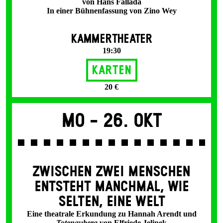
von Hans Fallada
In einer Bühnenfassung von Zino Wey
KAMMERTHEATER
19:30
Karten
20 €
Mo -
26. Okt
ZWISCHEN ZWEI MENSCHEN
ENT­STEHT MANCH­MAL, WIE
SELTEN, EINE WELT
Eine theatrale Erkundung zu Hannah Arendt und
Totenauberg
von Elfriede Jelinek