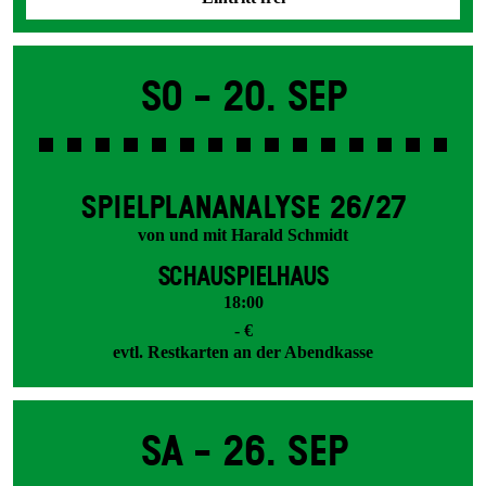
So -
20. Sep
SPIEL­PLAN­ANALYSE 26/27
von und mit Harald Schmidt
SCHAUSPIELHAUS
18:00
- €
evtl. Restkarten an der Abendkasse
Sa -
26. Sep