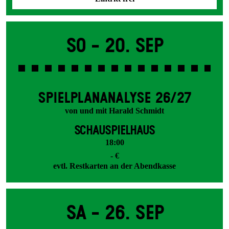
So -
20. Sep
SPIEL­PLAN­ANALYSE 26/27
von und mit Harald Schmidt
SCHAUSPIELHAUS
18:00
- €
evtl. Restkarten an der Abendkasse
Sa -
26. Sep