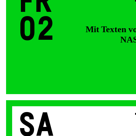
Fr
02
Mit Texten v
NAS
Sa