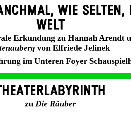
NCH­MAL, WIE SELTEN, 
WELT
trale Erkundung zu Hannah Arendt 
tenauberg
von Elfriede Jelinek
hrung im Unteren Foyer Schauspiel
THEATERLABYRINTH
zu
Die Räuber