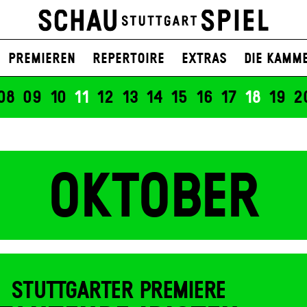
UNSERER ZEIT
ong liest aus
Welt mit anderen Mittel
Premieren
Repertoire
Extras
Die Kamm
on Strauß liest aus
In der Nähe
08
09
10
11
12
13
14
15
16
17
18
19
2
OKTOBER
STUTTGARTER PREMIERE