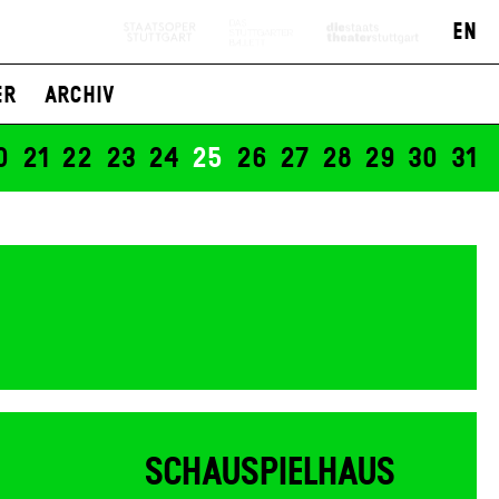
19:30
EN
Karten
n
-
er
Archiv
12 €
0
21
22
23
24
25
26
27
28
29
30
31
SCHAUSPIELHAUS