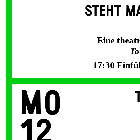
STEHT MA
Eine thea
To
17:30 Einfü
Mo
12