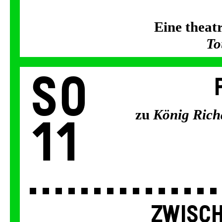
Eine thea
To
So
zu
König Richa
11
ZWISCH