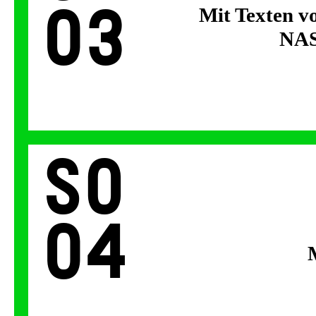
03
Mit Texten v
NAS
So
04