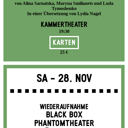
von Alina Sarnatska, Maryna Smilianets und Luda
Tymoshenko
In einer Übersetzung von Lydia Nagel
KAMMERTHEATER
19:30
Karten
25 €
Sa -
28. Nov
WIEDERAUFNAHME
BLACK BOX
PHANTOM­THEATER