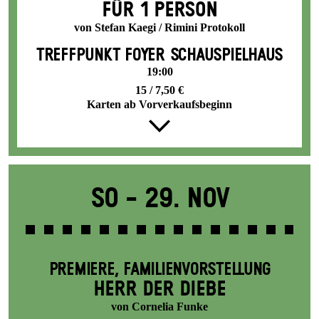
FÜR 1 PERSON
von Stefan Kaegi / Rimini Protokoll
TREFFPUNKT FOYER SCHAUSPIELHAUS
19:00
15 / 7,50 €
Karten ab Vorverkaufsbeginn
So -
29. Nov
PREMIERE
,
FAMILIENVORSTELLUNG
HERR DER DIEBE
von Cornelia Funke