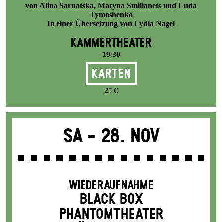
von Alina Sarnatska, Maryna Smilianets und Luda
Tymoshenko
In einer Übersetzung von Lydia Nagel
KAMMERTHEATER
19:30
Karten
25 €
Sa -
28. Nov
WIEDERAUFNAHME
BLACK BOX
PHANTOM­THEATER