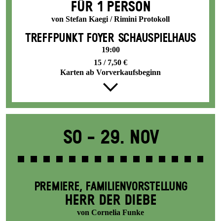
FÜR 1 PERSON
von Stefan Kaegi / Rimini Protokoll
TREFFPUNKT FOYER SCHAUSPIELHAUS
19:00
15 / 7,50 €
Karten ab Vorverkaufsbeginn
So -
29. Nov
PREMIERE
,
FAMILIENVORSTELLUNG
HERR DER DIEBE
von Cornelia Funke