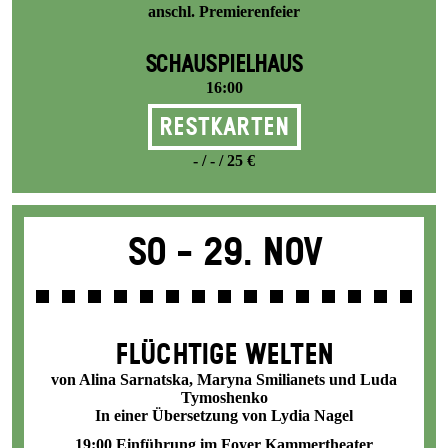
anschl. Premierenfeier
SCHAUSPIELHAUS
16:00
Restkarten
- / - / 25 €
So -
29. Nov
FLÜCHTIGE WELTEN
von Alina Sarnatska, Maryna Smilianets und Luda
Tymoshenko
In einer Übersetzung von Lydia Nagel
19:00 Einführung im Foyer Kammertheater