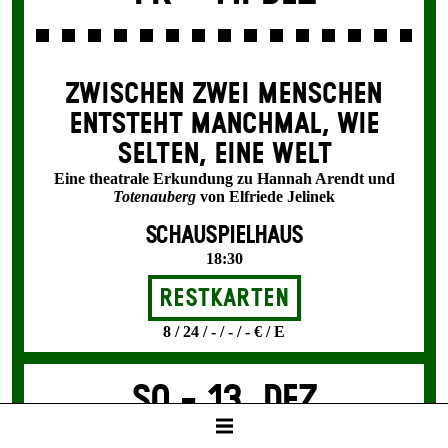
ZWISCHEN ZWEI MENSCHEN
ENT­STEHT MANCH­MAL, WIE
SELTEN, EINE WELT
Eine theatrale Erkundung zu Hannah Arendt und
Totenauberg
von Elfriede Jelinek
SCHAUSPIELHAUS
18:30
Restkarten
8 / 24 / - / - / - € / E
So -
13. Dez