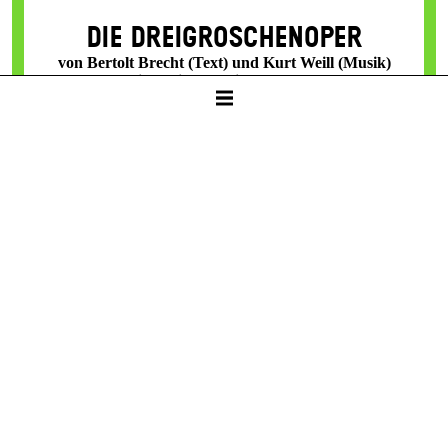
DIE DREI­GROSCHEN­OPER
von Bertolt Brecht (Text) und Kurt Weill (Musik)
Unter Mitarbeit von Elisabeth Hauptmann
SCHAUSPIELHAUS
19:30 – 22:40
Restkarten
8 / 24 / 32 / 41 / 50 € / E
Sa -
27. Feb
TANZENDE IDIOTEN