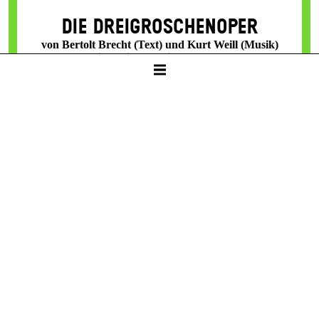
DIE DREI­GROSCHEN­OPER
von Bertolt Brecht (Text) und Kurt Weill (Musik)
Unter Mitarbeit von Elisabeth Hauptmann
SCHAUSPIELHAUS
19:30 – 22:40
Restkarten
8 / 24 / 32 / 41 / 50 € / E
Sa -
27. Feb
TANZENDE IDIOTEN