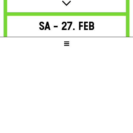
Sa -
27. Feb
TANZENDE IDIOTEN
von Thorsten Lensing
Mit Texten von Denis Johnson und Originalzitaten der
NASA-Apollo-Missionen zum Mond
SCHAUSPIELHAUS
19:30
Karten
8 / 24 / 32 / 41 / 50 € / E