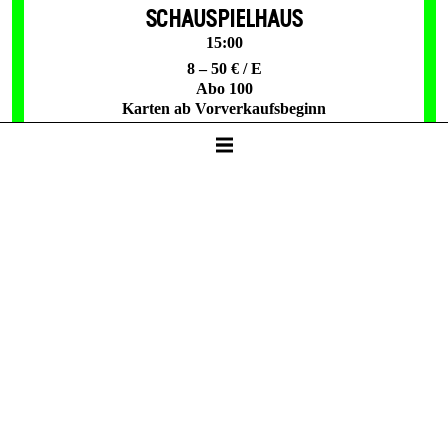
SCHAUSPIELHAUS
15:00
8 – 50 € / E
Abo 100
Karten ab Vorverkaufsbeginn
Do -
06. Mai
SPIEL­PLAN­ANALYSE 26/27
von und mit Harald Schmidt
SCHAUSPIELHAUS
19:30
Karten
25 €