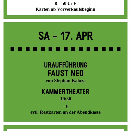
8 – 50 € / E
Karten ab Vorverkaufsbeginn
Sa -
17. Apr
URAUFFÜHRUNG
FAUST NEO
von Stephan Kaluza
KAMMERTHEATER
19:30
- €
evtl. Restkarten an der Abendkasse