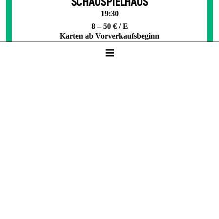
SCHAUSPIELHAUS
19:30
8 – 50 € / E
Karten ab Vorverkaufsbeginn
Mi -
16. Jun
SPIEL­PLAN­ANALYSE 26/27
von und mit Harald Schmidt
SCHAUSPIELHAUS
19:30
Karten
25 €