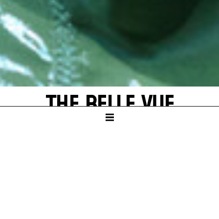
THE BELLE VUE
by Ödön von Horváth
SCHAUSPIELHAUS
PREMIERE
Sat – 21. Jun 25