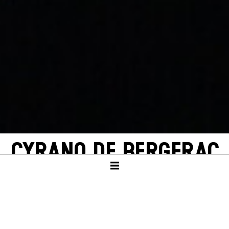
CYRANO DE BERGERAC
by Martin Crimp, freely adapted from
Edmond Rostand
SCHAUSPIELHAUS