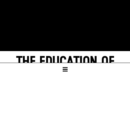
THE EDUCATION OF
RUDOLF STEINER
by Dead Centre
SCHAUSPIELHAUS