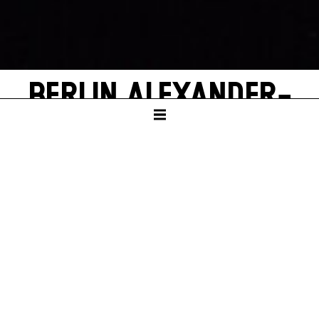
BERLIN ALEXANDER­
PLATZ
by Alfred Döblin
SCHAUSPIELHAUS
PREMIERE
Sat – 21. Sep 24