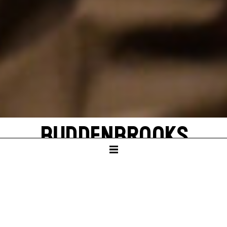
BUDDENBROOKS
by Thomas Mann
SCHAUSPIELHAUS