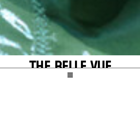
THE BELLE VUE
by Ödön von Horváth
SCHAUSPIELHAUS
PREMIERE
Sat – 21. Jun 25