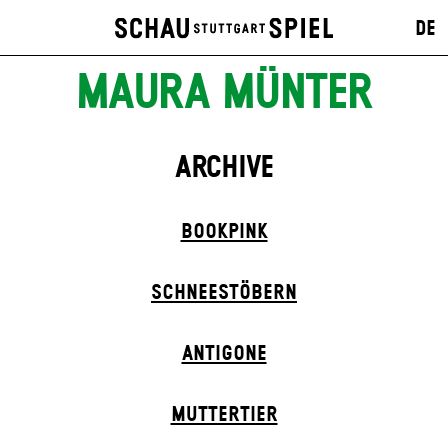
DE
MAURA MÜNTER
ARCHIVE
BOOK­PINK
SCHNEE­STÖBERN
ANTIGONE
MUTTER­TIER