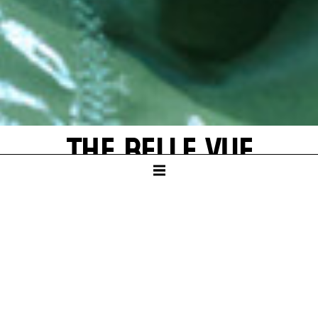
THE BELLE VUE
by Ödön von Horváth
SCHAUSPIELHAUS
PREMIERE
Sat – 21. Jun 25