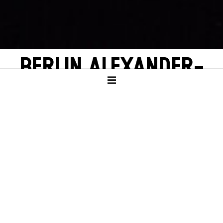
BERLIN ALEXANDER­
PLATZ
by Alfred Döblin
SCHAUSPIELHAUS
PREMIERE
Sat – 21. Sep 24