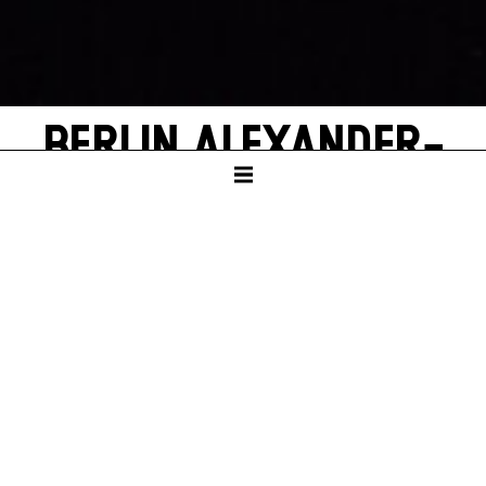
BERLIN ALEXANDER­
PLATZ
by Alfred Döblin
SCHAUSPIELHAUS
PREMIERE
Sat – 21. Sep 24