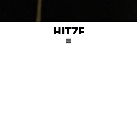
HITZE
NORD
Sarah Rindone
,
Veronika Scharbert
,
Lorna
Sherry
,
Rainer Eisenbraun
,
Margarethe
Zucker
,
Sarah Tzscheppan