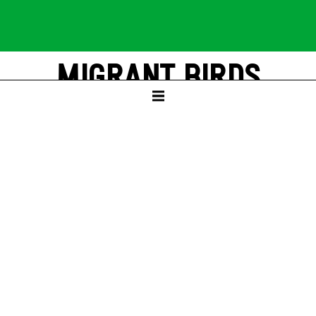
MIGRANT BIRDS
UPPER LOBBY SCHAUSPIELHAUS
Luda Tymoshenko
,
Jule Brandhuber
,
Klara
Kollmar
,
Philipp Schulze