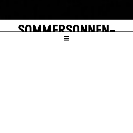
SOMMER­SONNEN­
WENDE
by Roland Schimmelpfennig
SCHAUSPIELHAUS
PREMIERE
Sat – 06. Jun 26
TICKETS
Wed – 16. Dec 26, 19:30