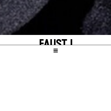
FAUST I
by Johann Wolfgang von Goethe
With excerpts of Elfriede Jelinek's
FaustIn and out
SCHAUSPIELHAUS
REVIVAL
Fri – 31 Jan 20