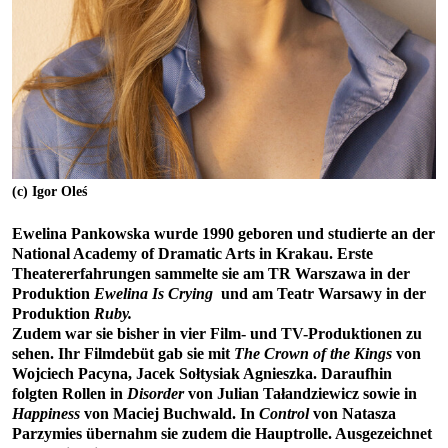
(c) Igor Oleś
Ewelina Pankowska wurde 1990 geboren und studierte an der
National Academy of Dramatic Arts in Krakau. Erste
Theatererfahrungen sammelte sie am TR Warszawa in der
Produktion
Ewelina Is Crying
und am Teatr Warsawy in der
Produktion
Ruby.
Zudem war sie bisher in vier Film- und TV-Produktionen zu
sehen. Ihr Filmdebüt gab sie mit
The Crown of the Kings
von
Wojciech Pacyna, Jacek Sołtysiak Agnieszka. Daraufhin
folgten Rollen in
Disorder
von Julian Tałandziewicz sowie in
Happiness
von Maciej Buchwald. In
Control
von Natasza
Parzymies übernahm sie zudem die Hauptrolle. Ausgezeichnet