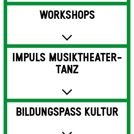
WORK­SHOPS
IMPULS MUSIK­THEATER­
TANZ
BILDUNGS­PASS KULTUR