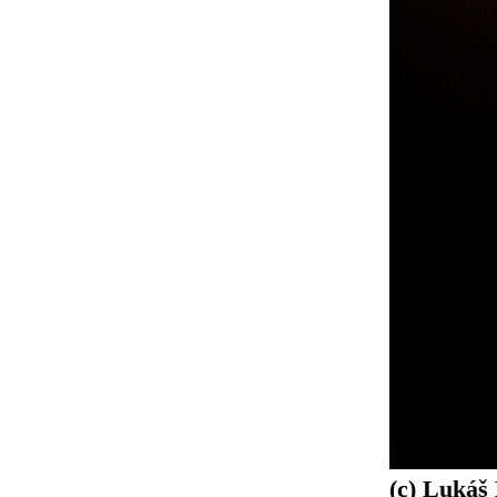
(c) Lukáš