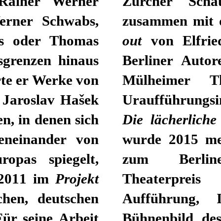
 Rainer Werner
Zürcher Schau
Werner Schwabs,
zusammen mit
kes oder Thomas
out
von Elfrie
sgrenzen hinaus
Berliner Autor
rte er Werke von
Mülheimer Th
 Jaroslav Hašek
Uraufführungs
n, in denen sich
Die lächerliche
eneinander von
wurde 2015 meh
opas spiegelt,
zum Berline
s 2011 im
Projekt
Theaterpreis
chen, deutschen
Aufführung, 
Für seine Arbeit
Bühnenbild des