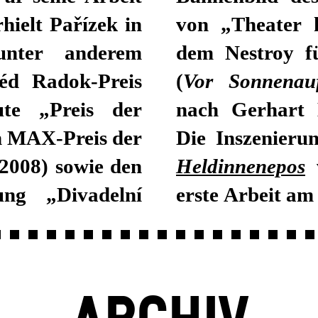
hielt Pařízek in
von „Theater 
unter anderem
dem Nestroy fü
éd Radok-Preis
(
Vor Sonnenau
te „Preis der
nach Gerhart 
en MAX-Preis der
Die Inszenier
 2008) sowie den
Heldinnenepos
w
ung „Divadelní
erste Arbeit am 