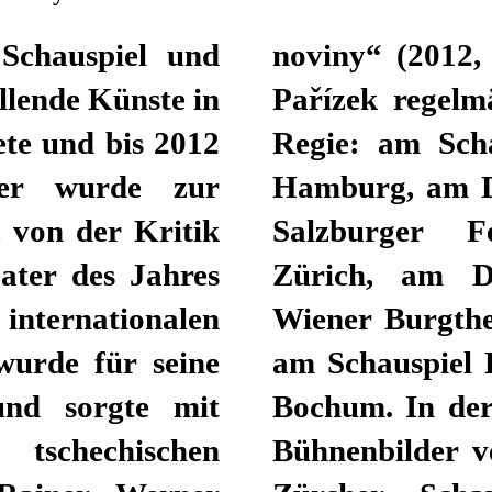
 Schauspiel und
noviny“ (2012,
llende Künste in
Pařízek regelm
te und bis 2012
Regie: am Scha
ter wurde zur
Hamburg, am De
 von der Kritik
Salzburger Fe
ater des Jahres
Zürich, am Dü
nternationalen
Wiener Burgthe
wurde für seine
am Schauspiel 
 und sorgte mit
Bochum. In der
chechischen
Bühnenbilder v