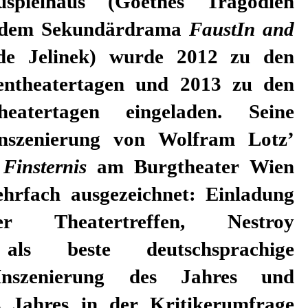
spielhaus (Goethes Tragödien
 dem Sekundärdrama
FaustIn and
de Jelinek) wurde 2012 zu den
entheatertagen und 2013 zu den
eatertagen eingeladen. Seine
inszenierung von Wolfram Lotz’
 Finsternis
am Burgtheater Wien
rfach ausgezeichnet: Einladung
r Theatertreffen, Nestroy
 als beste deutschsprachige
Inszenierung des Jahres und
 Jahres in der Kritikerumfrage