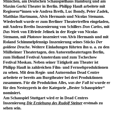
München, am Deutschen Schauspielhaus Hamburg und am
Maxim Gorki Theater in Berlin. Philipp Hauß arbeitete mit
Regisseur*innen wie Andrea Breth, Luc Bondy, Peter Zadek,
Matthias Hartmann, Alvis Hermanis und Nicolas Stemann.
Wiederholt wurde er zum Berliner Theatertreffen eingeladen,
mit Andrea Breths Inszenierung von Schillers
Don Carlos
, mit
Das Werk
von Elfriede Jelinek in der Regie von Nicolas
Stemann, mit
Platonov
inszeniert von Alvis Hermanis und mit
Roland Schimmelpfennigs Inszenierung seines Stücks
Der
goldene Drache
. Weitere Einladungen führten ihn u. a. zu den
Mülheimer Theatertagen, den Autorentheatertagen Berlin,
zum Holland Festival Amsterdam und zum Tschechow
Festival Moskau. Neben seiner Tätigkeit am Theater ist
Philipp Hauß in zahlreichen Film- und Fernsehproduktionen
zu sehen. Mit dem Regie- und Autorenduo Dead Centre
arbeitete er bereits am Burgtheater bei drei Produktionen
zusammen. Für die Produktion
Alles, was der Fall ist
wurde er
für den Nestoypreis in der Kategorie „Bester Schauspieler“
nominiert.
Am Schauspiel Stuttgart wird er in Dead Centres
Inszenierung
Die Erziehung des Rudolf Steiner
erstmals zu
sehen sein.