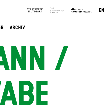
EN
er
Archiv
ANN /
WABE