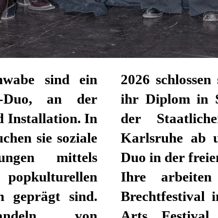
hwabe sind ein
2026 schlossen
nen-Duo, an der
ihr Diplom in 
 Installation. In
der Staatlich
chen sie soziale
Karlsruhe ab u
lungen mittels
Duo in der frei
popkulturellen
Ihre arbeite
n geprägt sind.
Brechtfestival
andeln von
Arts Festiva