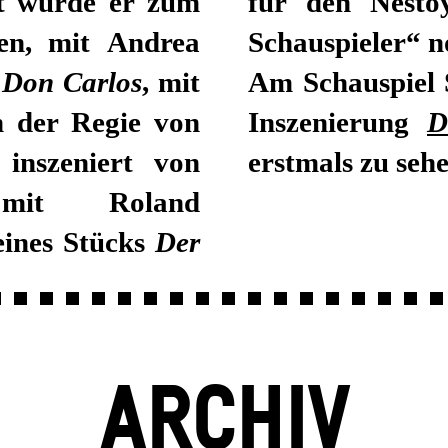
lt wurde er zum
für den Nestoy
den, mit Andrea
Schauspieler“ n
s
Don Carlos
, mit
Am Schauspiel 
n der Regie von
Inszenierung
D
v
inszeniert von
erstmals zu sehe
mit Roland
eines Stücks
Der
ARCHIV