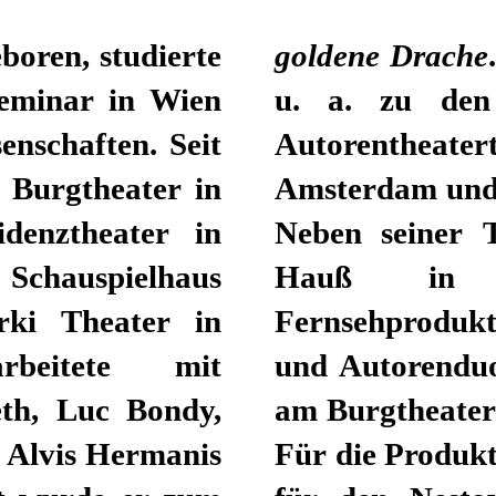
boren, studierte
goldene Drache
eminar in Wien
u. a. zu den
enschaften. Seit
Autorentheatert
 Burgtheater in
Amsterdam und 
denztheater in
Neben seiner T
hauspielhaus
Hauß in z
i Theater in
Fernsehprodukt
beitete mit
und Autorenduo
eth, Luc Bondy,
am Burgtheater
 Alvis Hermanis
Für die Produk