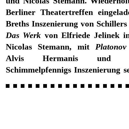
und Nicolas Stemann. Wiederho
Berliner Theatertreffen eingela
Breths Inszenierung von Schiller
Das Werk
von Elfriede Jelinek i
Nicolas Stemann, mit
Platono
Alvis Hermanis und 
Schimmelpfennigs Inszenierung s