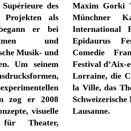
 Supérieure des
enztheater, die
 Projekten als
s Manchester
 begann er bei
ennale, Athener
sfilmen und
 Pompidou, La
sche Musik- und
val d'Avignon,
ren. Um seinem
péra national de
drucksformen,
 das Théâtre de
xperimentellen
en (Moskau), das
en zog er 2008
nd die Opéra de
zepte, visuelle
Lausanne.
für Theater,