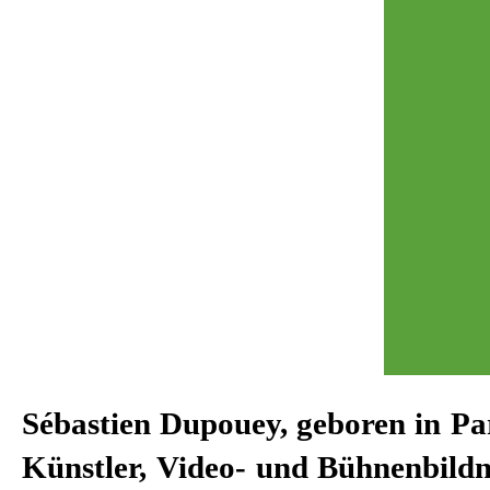
Sébastien Dupouey, geboren in Pari
Produktionen und arbeitet 
Künstler, Video- und Bühnenbildn
Schaubühne, die Deutsche Op