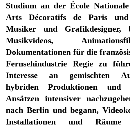
Studium an der École Nationale
Maxim Gorki Theater, das Resid
Arts Décoratifs de Paris und
Münchner Kammerspiele, da
Musiker und Grafikdesigner,
International Festival, Ruhrtri
Musikvideos, Animation
Epidaurus Festival, Centre
Dokumentationen für die französi
Comedie Française, Le Festi
Fernsehindustrie Regie zu füh
Festival d’Aix-en-Provence, die O
Interesse an gemischten Aus
Lorraine, die Comédie-Française,
hybriden Produktionen und e
la Ville, das Theater der Nation
Ansätzen intensiver nachzugeh
Schweizerische Nationalmuseum u
nach Berlin und begann, Videokon
Installationen und Räume 