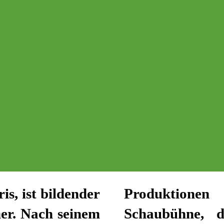
s, ist bildender
u. a. für die
er. Nach seinem
er Berlin, das