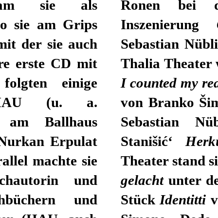
kam sie als
Ronen bei de
wo sie am Grips
Inszenierung
mit der sie auch
Sebastian Nübl
re erste CD mit
Thalia Theater
olgten einige
I counted my rea
 HAU (u. a.
von Branko Šim
am Ballhaus
Sebastian Nü
 Nurkan Erpulat
Stanišić‘
Herk
allel machte sie
Theater stand s
chautorin und
gelacht
unter de
hbüchern und
Stück
Identitti
v